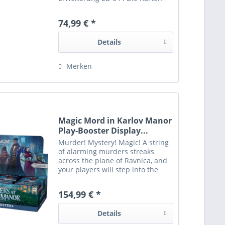
dieses Sets erweitern bestehende
Decks und Strategien innerhalb
74,99 € *
des One Piece Card Game.
Boosterpacks...
Details
Merken
Magic Mord in Karlov Manor
Play-Booster Display...
Murder! Mystery! Magic! A string
of alarming murders streaks
across the plane of Ravnica, and
your players will step into the
shoes of Ravnica's greatest
detectives to track the clues and
154,99 € *
crack the case. Will they uncover
the...
Details