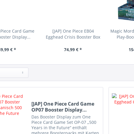
 Piece Card Game
[JAP] One Piece EB04
Magic Mord
oster Display...
Egghead Crisis Booster Box
Play-Boos
89,99 € *
74,99 € *
15
[JAP] One Piece Card Game
OP07 Booster Display...
Das Booster Display zum One
Piece Card Game Set OP-07 „500
Years in the Future“ enthält
mehrere Boosterpacks mit Karten