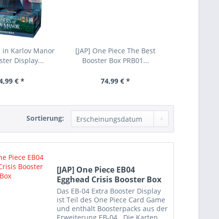
 in Karlov Manor
[JAP] One Piece The Best
ter Display...
Booster Box PRB01...
4,99 € *
74,99 € *
Sortierung:
[JAP] One Piece EB04
Egghead Crisis Booster Box
Das EB-04 Extra Booster Display
ist Teil des One Piece Card Game
und enthält Boosterpacks aus der
Erweiterung EB-04 . Die Karten