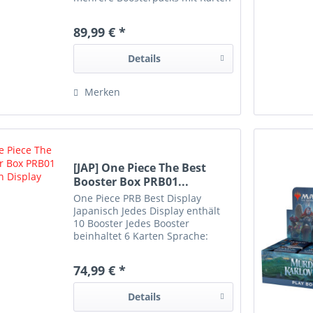
aus dieser Erweiterung. Das Set
erweitert das Spiel um neue
89,99 € *
Charaktere, Kartenfähigkeiten
und strategische...
Details
Merken
[JAP] One Piece The Best
Booster Box PRB01...
One Piece PRB Best Display
Japanisch Jedes Display enthält
10 Booster Jedes Booster
beinhaltet 6 Karten Sprache:
Japanisch
74,99 € *
Details