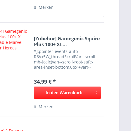
Merken
[Zubehör] Gamegenic Squire
Plus 100+ XL...
*]:pointer-events-auto
R6Vx5W_threadScrollVars scroll-
mb-[calc(var(--scroll-root-safe-
area-inset-bottom,0px)+var(--
thread-response-height))] scroll-
mt-(--sticky-padding-top)" data-
34,99 € *
testid="conversation-turn-17"
data-turn="user"...
In den
Warenkorb
Merken