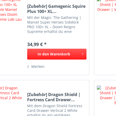
[Zubehör] Gamegenic Squire
Plus 100+ XL...
Mit der Magic: The Gathering |
Marvel Super Heroes Sidekick
PRO 100+ XL – Doom Reigns
Supreme erhältst du eine
hochwertige Premium-Deckbox
von Gamegenic mit offiziellem
34,99 € *
Marvel-Artwork. Die Deckbox
bietet Platz für über 100
In den
Warenkorb
doppelt...
Merken
[Zubehör] Dragon Shield |
Fortress Card Drawer...
Mit dem Dragon Shield Fortress
Card Drawer Vertical 2 White
erhältst du ein vertikales