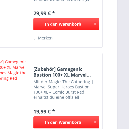
Premium-Deckbox von
Gamegenic mit offiziellem
29,99 € *
Marvel-Artwork. Die Deckbox
bietet Platz für über 100 doppelt
In den
Warenkorb
gesleevte...
Merken
[Zubehör] Gamegenic
Bastion 100+ XL Marvel...
Mit der Magic: The Gathering |
Marvel Super Heroes Bastion
100+ XL – Comic Burst Red
erhältst du eine offiziell
lizenzierte Deckbox von
Gamegenic im exklusiven Marvel-
19,99 € *
Design. Die robuste Deckbox
bietet Platz für über 100
In den
Warenkorb
doppelt...