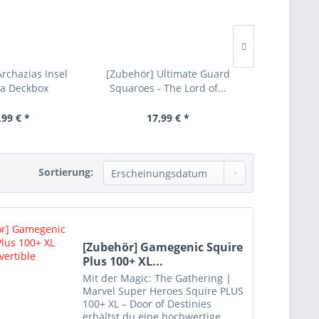
rchazias Insel
[Zubehör] Ultimate Guard
Ultimate G
la Deckbox
Squaroes - The Lord of...
550+ 
,99 € *
17,99 € *
ab 5
Sortierung:
[Zubehör] Gamegenic Squire
Plus 100+ XL...
Mit der Magic: The Gathering |
Marvel Super Heroes Squire PLUS
100+ XL – Door of Destinies
erhältst du eine hochwertige