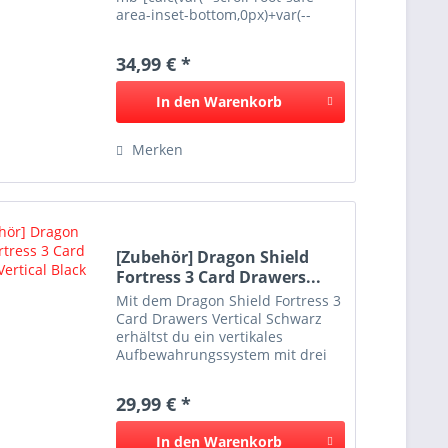
area-inset-bottom,0px)+var(--
thread-response-height))] scroll-
mt-(--header-height)" data-
34,99 € *
testid="conversation-turn-9"
data-turn="user"...
In den
Warenkorb
Merken
[Zubehör] Dragon Shield
Fortress 3 Card Drawers...
Mit dem Dragon Shield Fortress 3
Card Drawers Vertical Schwarz
erhältst du ein vertikales
Aufbewahrungssystem mit drei
Schubladen für Sammelkarten
und Zubehör. Jede Schublade
29,99 € *
bietet Platz für über 570 einfach
gesleevte Karten und eignet...
In den
Warenkorb