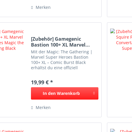
Merken
[Zubehör] Gamegenic
Bastion 100+ XL Marvel...
Mit der Magic: The Gathering |
Marvel Super Heroes Bastion
100+ XL – Comic Burst Black
erhältst du eine offiziell
lizenzierte Deckbox von
Gamegenic im exklusiven Marvel-
19,99 € *
Design. Die robuste Deckbox
bietet Platz für über 100
In den
Warenkorb
doppelt...
Merken