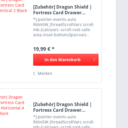
[Zubehör] Dragon Shield |
Fortress Card Drawer...
*]:pointer-events-auto
R6Vx5W_threadScrollVars scroll-
mb-[calc(var(--scroll-root-safe-
area-inset-bottom,0px)+var(--
thread-response-height))] scroll-
mt-(--header-height)" data-
19,99 € *
testid="conversation-turn-11"
data-turn="user"...
In den
Warenkorb
Merken
[Zubehör] Dragon Shield |
Fortress Card Drawer...
*]:pointer-events-auto
R6Vx5W_threadScrollVars scroll-
mb-[calc(var(--scroll-root-safe-