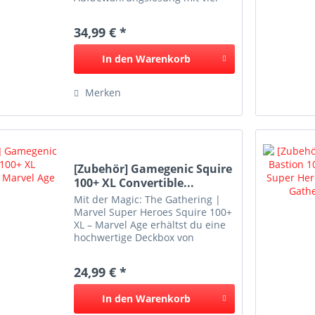
horizontal angeordneten
Schubladen für deine TCG-
34,99 € *
Sammlung. Jede Schublade bietet
Platz für über 620 Karten in...
In den
Warenkorb
Merken
[Zubehör] Gamegenic Squire
100+ XL Convertible...
Mit der Magic: The Gathering |
Marvel Super Heroes Squire 100+
XL – Marvel Age erhältst du eine
hochwertige Deckbox von
Gamegenic mit offiziellem Marvel
Age Artwork. Die Deckbox bietet
24,99 € *
Platz für über 100 doppelt
gesleevte Karten und...
In den
Warenkorb