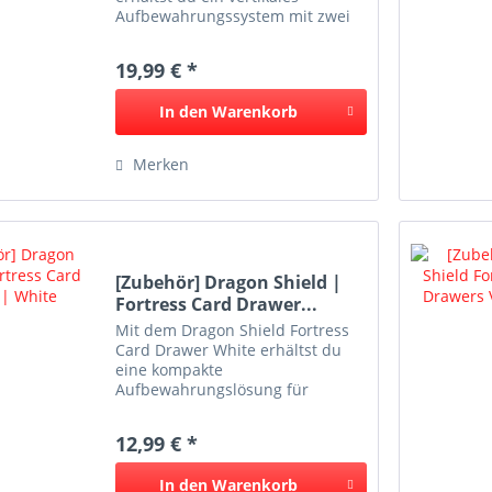
Aufbewahrungssystem mit zwei
Schubladen für Sammelkarten
und Zubehör. Jede Schublade
19,99 € *
bietet Platz für über 570 einfach
gesleevte Karten und eignet...
In den
Warenkorb
Merken
[Zubehör] Dragon Shield |
Fortress Card Drawer...
Mit dem Dragon Shield Fortress
Card Drawer White erhältst du
eine kompakte
Aufbewahrungslösung für
Sammelkarten und Zubehör. Die
einzelne Schublade bietet Platz
12,99 € *
für eine große Anzahl gesleevter
Karten und eignet sich ideal zur...
In den
Warenkorb