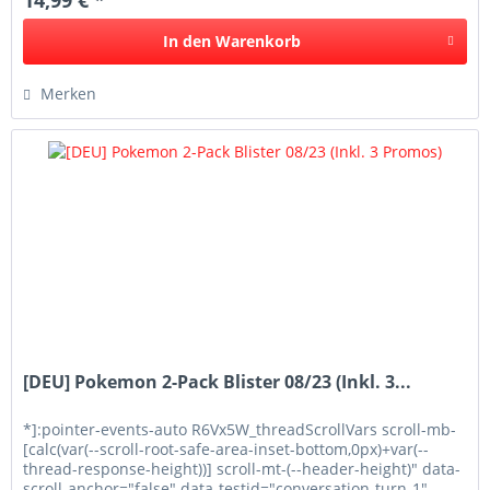
14,99 € *
In den
Warenkorb
Merken
[DEU] Pokemon 2-Pack Blister 08/23 (Inkl. 3...
*]:pointer-events-auto R6Vx5W_threadScrollVars scroll-mb-
[calc(var(--scroll-root-safe-area-inset-bottom,0px)+var(--
thread-response-height))] scroll-mt-(--header-height)" data-
scroll-anchor="false" data-testid="conversation-turn-1"...