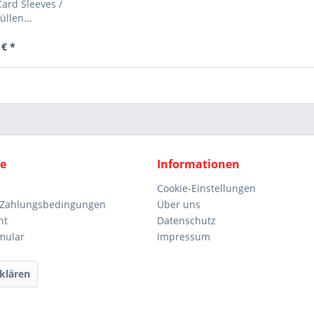
Card Sleeves /
llen...
 € *
ce
Informationen
Cookie-Einstellungen
 Zahlungsbedingungen
Über uns
ht
Datenschutz
mular
Impressum
klären