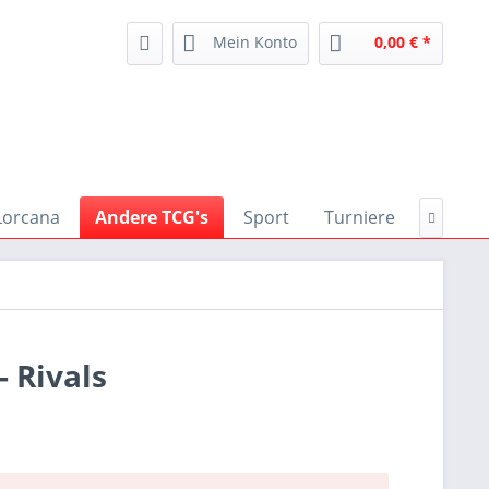
Mein Konto
0,00 € *
Lorcana
Andere TCG's
Sport
Turniere
Zubeh

 Rivals