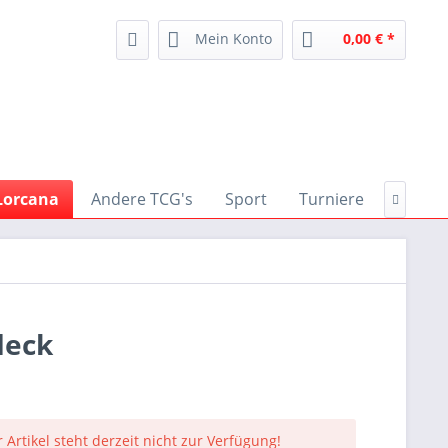
Mein Konto
0,00 € *
Lorcana
Andere TCG's
Sport
Turniere
Zubeh

deck
 Artikel steht derzeit nicht zur Verfügung!