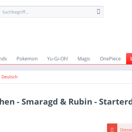
nds
Pokemon
Yu-Gi-Oh!
Magic
OnePiece
Deutsch
then - Smaragd & Rubin - Starter
Dieser