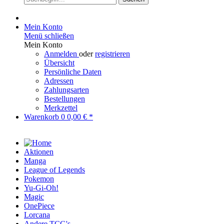
Mein Konto
Menü schließen
Mein Konto
Anmelden
oder
registrieren
Übersicht
Persönliche Daten
Adressen
Zahlungsarten
Bestellungen
Merkzettel
Warenkorb
0
0,00 € *
Aktionen
Manga
League of Legends
Pokemon
Yu-Gi-Oh!
Magic
OnePiece
Lorcana
Andere TCG's