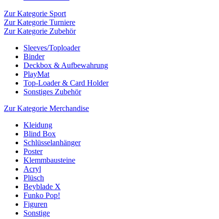
Zur Kategorie Sport
Zur Kategorie Turniere
Zur Kategorie Zubehör
Sleeves/Toploader
Binder
Deckbox & Aufbewahrung
PlayMat
Top-Loader & Card Holder
Sonstiges Zubehör
Zur Kategorie Merchandise
Kleidung
Blind Box
Schlüsselanhänger
Poster
Klemmbausteine
Acryl
Plüsch
Beyblade X
Funko Pop!
Figuren
Sonstige