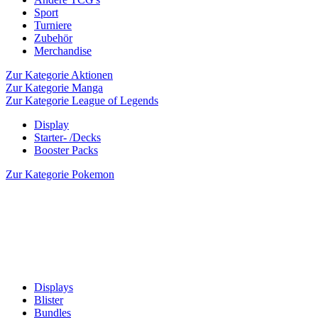
Sport
Turniere
Zubehör
Merchandise
Zur Kategorie Aktionen
Zur Kategorie Manga
Zur Kategorie League of Legends
Display
Starter- /Decks
Booster Packs
Zur Kategorie Pokemon
Displays
Blister
Bundles