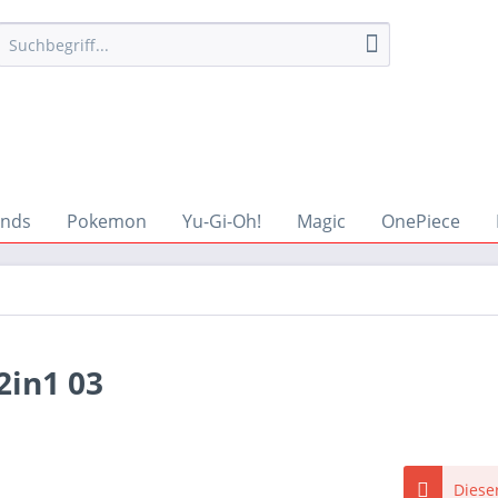
ends
Pokemon
Yu-Gi-Oh!
Magic
OnePiece
2in1 03
Dieser