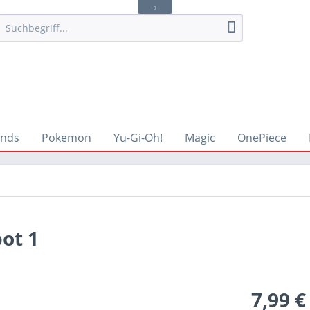
ends
Pokemon
Yu-Gi-Oh!
Magic
OnePiece
ot 1
7,99 €