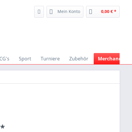
Mein Konto
0,00 € *
CG's
Sport
Turniere
Zubehör
Merchandise
 *