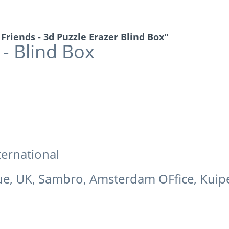
riends - 3d Puzzle Erazer Blind Box"
- Blind Box
ernational
ue, UK, Sambro, Amsterdam OFfice, Kui