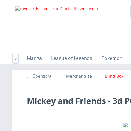
Aktionen
Manga
League of Legends
Pokemon

Übersicht
Merchandise
Blind Box
Mickey and Friends - 3d P