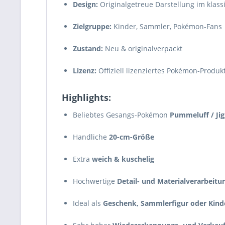
Design:
Originalgetreue Darstellung im klass
Zielgruppe:
Kinder, Sammler, Pokémon-Fans
Zustand:
Neu & originalverpackt
Lizenz:
Offiziell lizenziertes Pokémon-Produk
Highlights:
Beliebtes Gesangs-Pokémon
Pummeluff / Jig
Handliche
20-cm-Größe
Extra
weich & kuschelig
Hochwertige
Detail- und Materialverarbeitu
Ideal als
Geschenk, Sammlerfigur oder Kin