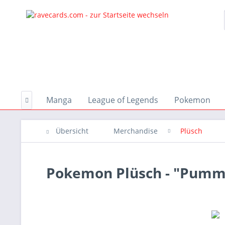
Aktionen
Manga
League of Legends
Pokemon

Übersicht
Merchandise
Plüsch
Pokemon Plüsch - "Pumme