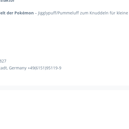
sfaktor
Welt der Pokémon
– Jigglypuff/Pummeluff zum Knuddeln für kleine
1827
tadt, Germany +49(6151)95119-9