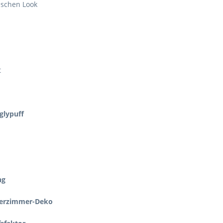
ischen Look
t
glypuff
ng
derzimmer-Deko