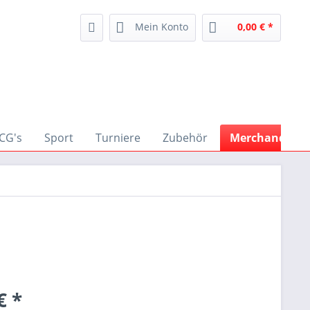
Mein Konto
0,00 € *
CG's
Sport
Turniere
Zubehör
Merchandise
€ *