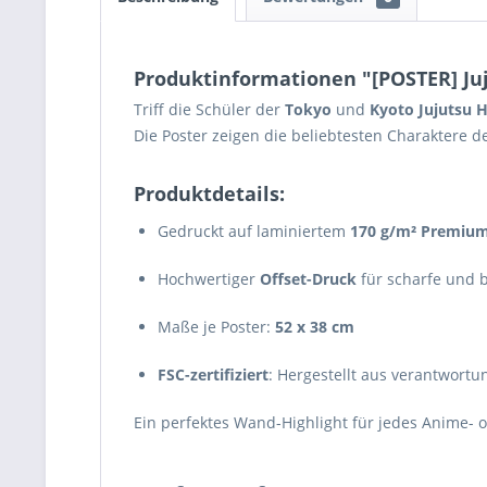
Produktinformationen "[POSTER] Juju
Triff die Schüler der
Tokyo
und
Kyoto Jujutsu 
Die Poster zeigen die beliebtesten Charaktere d
Produktdetails:
Gedruckt auf laminiertem
170 g/m² Premium
Hochwertiger
Offset-Druck
für scharfe und b
Maße je Poster:
52 x 38 cm
FSC-zertifiziert
: Hergestellt aus verantwortu
Ein perfektes Wand-Highlight für jedes Anime- 