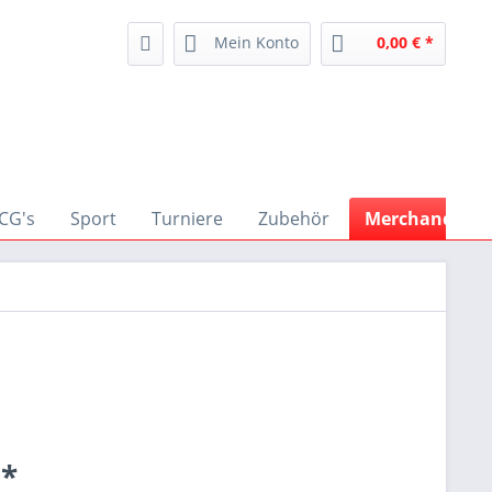
Mein Konto
0,00 € *
CG's
Sport
Turniere
Zubehör
Merchandise
 *