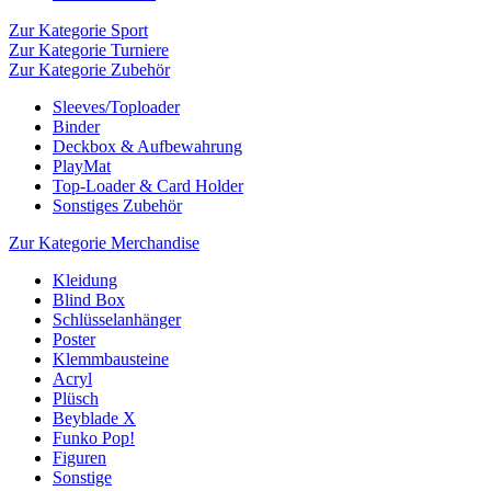
Zur Kategorie Sport
Zur Kategorie Turniere
Zur Kategorie Zubehör
Sleeves/Toploader
Binder
Deckbox & Aufbewahrung
PlayMat
Top-Loader & Card Holder
Sonstiges Zubehör
Zur Kategorie Merchandise
Kleidung
Blind Box
Schlüsselanhänger
Poster
Klemmbausteine
Acryl
Plüsch
Beyblade X
Funko Pop!
Figuren
Sonstige