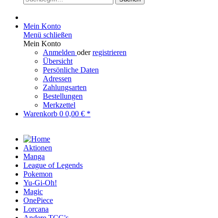
Mein Konto
Menü schließen
Mein Konto
Anmelden
oder
registrieren
Übersicht
Persönliche Daten
Adressen
Zahlungsarten
Bestellungen
Merkzettel
Warenkorb
0
0,00 € *
Aktionen
Manga
League of Legends
Pokemon
Yu-Gi-Oh!
Magic
OnePiece
Lorcana
Andere TCG's