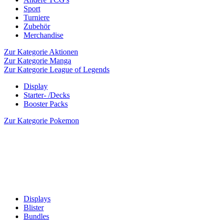
Sport
Turniere
Zubehör
Merchandise
Zur Kategorie Aktionen
Zur Kategorie Manga
Zur Kategorie League of Legends
Display
Starter- /Decks
Booster Packs
Zur Kategorie Pokemon
Displays
Blister
Bundles