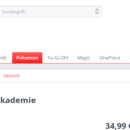
nds
Pokemon
Yu-Gi-Oh!
Magic
OnePiece
Deutsch
Akademie
34,99 