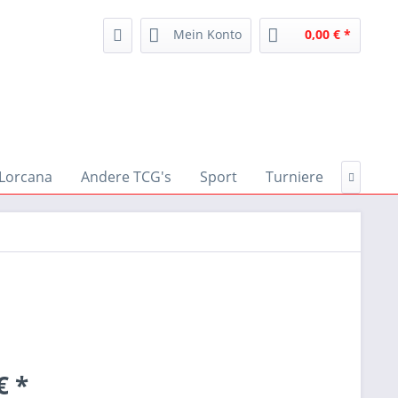
Mein Konto
0,00 € *
Lorcana
Andere TCG's
Sport
Turniere
Zubeh

€ *