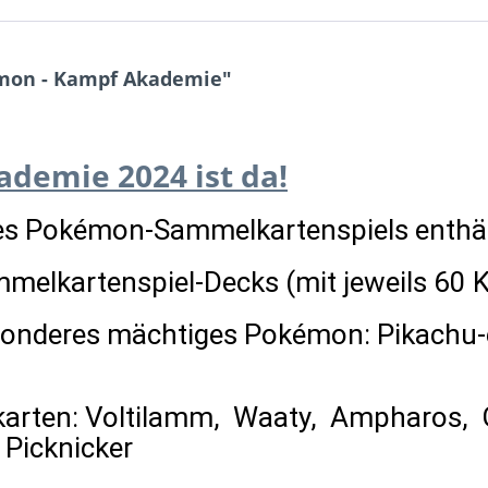
mon - Kampf Akademie"
demie 2024 ist da!
s Pokémon-Sammelkartenspiels enthäl
elkartenspiel-Decks (mit jeweils 60 K
esonderes mächtiges Pokémon: Pikachu-
arten: Voltilamm, Waaty, Ampharos, G
 Picknicker