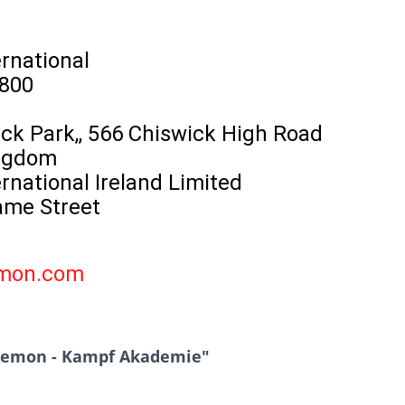
rnational
2800
ick Park,, 566 Chiswick High Road
ingdom
ational Ireland Limited
Dame Street
mon.com
okemon - Kampf Akademie"