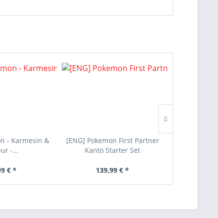
n - Karmesin &
[ENG] Pokemon First Partner
[ENG] Digi
ur -...
Kanto Starter Set
Dawn of 
99 € *
139,99 € *
4,