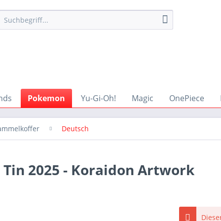
nds
Pokemon
Yu-Gi-Oh!
Magic
OnePiece
ammelkoffer
Deutsch
Tin 2025 - Koraidon Artwork
Dieser