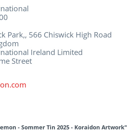
national
800
ck Park,, 566 Chiswick High Road
ngdom
ational Ireland Limited
ame Street
on.com
kemon - Sommer Tin 2025 - Koraidon Artwork"