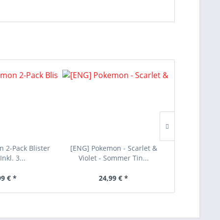
 2-Pack Blister
[ENG] Pokemon - Scarlet &
[DEU] Pokem
Inkl. 3...
Violet - Sommer Tin...
2025 - Z
99 € *
24,99 € *
24