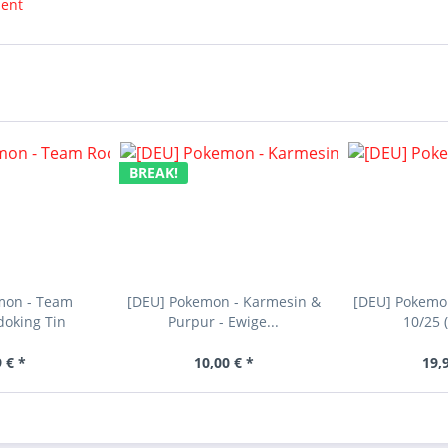
ment
BREAK!
mon - Team
[DEU] Pokemon - Karmesin &
[DEU] Pokemon
doking Tin
Purpur - Ewige...
10/25 (
 € *
10,00 € *
19,